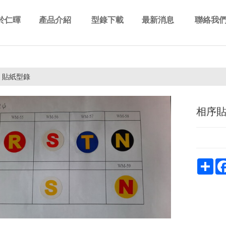
於仁暉
產品介紹
型錄下載
最新消息
聯絡我
out us
Products
Download
News
Contact 
貼紙型錄
相序貼
Sha