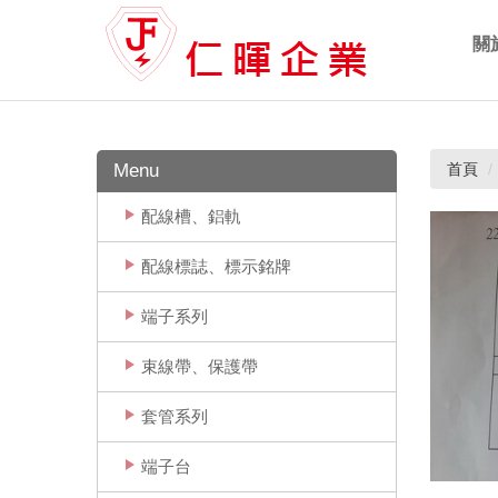
關
Ab
Menu
首頁
配線槽、鋁軌
配線標誌、標示銘牌
端子系列
束線帶、保護帶
套管系列
端子台