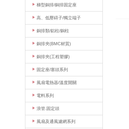
梯型銅排/銅排固定座
高、低壓碍子/獨立端子
銅排類/鋁柱/銅柱
銅排夾(BMC材質)
銅排夾(工程塑膠)
固定座/塞頭系列
風扇電熱器/溫度開關
電料系列
浪管.固定頭
風扇及通風濾網系列