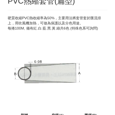
PVC熱縮套管(扁型)
硬質收縮PVC熱收縮率為50%，主要用法將套管套於匯流排
上，用吹風機加熱，可做為保護以及分色用途。
每捲100M, 備有紅.白.藍.黑.黃.綠共6色 (特殊色系可詢問)