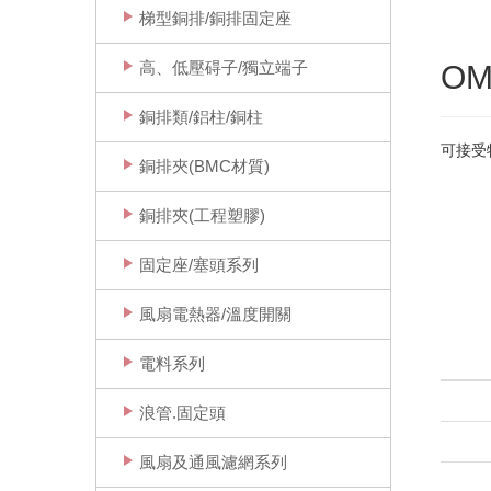
梯型銅排/銅排固定座
高、低壓碍子/獨立端子
O
銅排類/鋁柱/銅柱
可接受
銅排夾(BMC材質)
銅排夾(工程塑膠)
固定座/塞頭系列
風扇電熱器/溫度開關
電料系列
浪管.固定頭
風扇及通風濾網系列