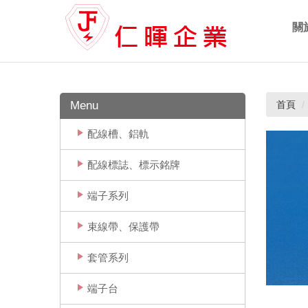
關
Ab
Menu
首頁
配線槽、鋁軌
配線標誌、標示銘牌
端子系列
束線帶、保護帶
套管系列
端子台