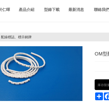
於仁暉
產品介紹
型錄下載
最新消息
聯絡我
out us
Products
Download
News
Contact 
配線標誌、標示銘牌
OM型
庫存限
Sha