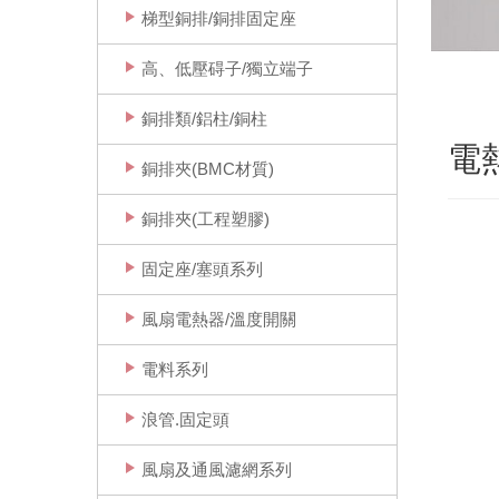
梯型銅排/銅排固定座
高、低壓碍子/獨立端子
銅排類/鋁柱/銅柱
電
銅排夾(BMC材質)
銅排夾(工程塑膠)
固定座/塞頭系列
風扇電熱器/溫度開關
電料系列
浪管.固定頭
風扇及通風濾網系列