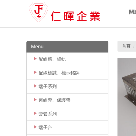
關
Ab
Menu
首頁
配線槽、鋁軌
配線標誌、標示銘牌
端子系列
束線帶、保護帶
套管系列
端子台