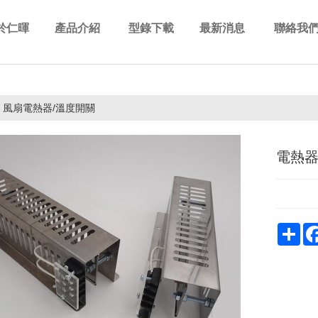
於仁暉
產品介紹
型錄下載
最新消息
聯絡我
out us
Products
Download
News
Contact 
風扇電熱器/溫度開關
電熱
Sha