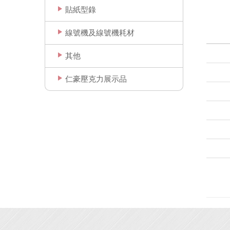
貼紙型錄
線號機及線號機耗材
其他
仁豪壓克力展示品