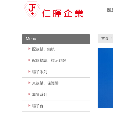
關
Ab
Menu
首頁
配線槽、鋁軌
配線標誌、標示銘牌
端子系列
束線帶、保護帶
套管系列
端子台