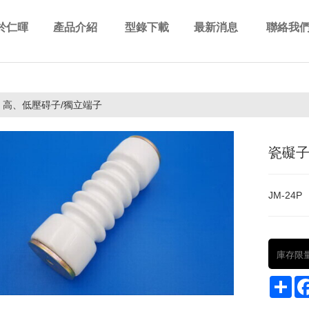
於仁暉
產品介紹
型錄下載
最新消息
聯絡我
out us
Products
Download
News
Contact 
高、低壓碍子/獨立端子
瓷礙
JM-24P
庫存限
Sha