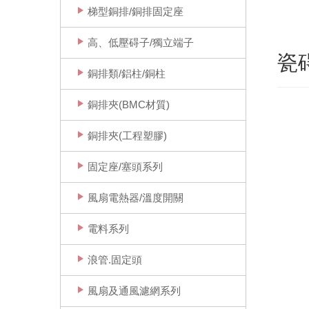
梯型銅排/銅排固定座
高、低壓碍子/獨立端子
瓷碍
銅排類/鋁柱/銅柱
銅排夾(BMC材質)
銅排夾(工程塑膠)
固定座/塞頭系列
風扇電熱器/溫度開關
電料系列
浪管.固定頭
風扇及通風濾網系列