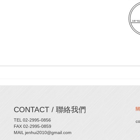
CONTACT / 聯絡我們
關
TEL 02-2995-0856
c
FAX 02-2995-0859
MAIL jenhui2010@gmail.com